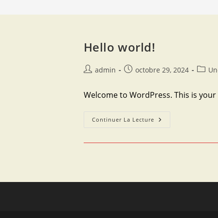
Hello world!
Auteur/autrice
Publication
Post
admin
octobre 29, 2024
Un
de
publiée :
catego
la
Welcome to WordPress. This is your fir
publication :
Hello
Continuer La Lecture
World!