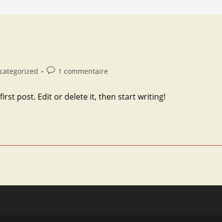
Commentaires
categorized
1 commentaire
ry:
de
la
st post. Edit or delete it, then start writing!
publication :